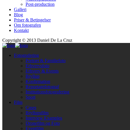
Post-production
Galleri
Blog
Priser & Betingelser
Om fotografen
Kontakt
Copyright © 2013 Daniel De La Cruz
Fotografering
Portræt & Familiefoto
Erhvervsfoto
Erhverv & Events
Bryllup
Konfirmation
Reportagefotograf
Institutionsfotografering
Sport
Film
Cases
Bryllupsfilm
Interview Examples
Dronefilm og Foto
Eventfilm