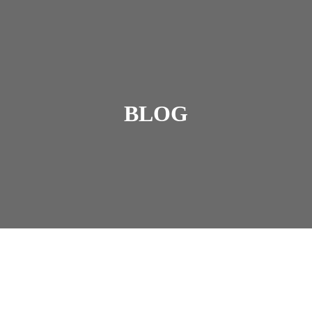
BLOG
k af, hvordan jeg fanger de bedste øjeblikke fra 2 af li