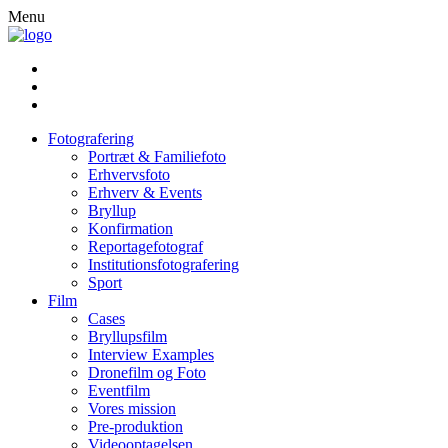
Menu
Fotografering
Portræt & Familiefoto
Erhvervsfoto
Erhverv & Events
Bryllup
Konfirmation
Reportagefotograf
Institutionsfotografering
Sport
Film
Cases
Bryllupsfilm
Interview Examples
Dronefilm og Foto
Eventfilm
Vores mission
Pre-produktion
Videooptagelsen