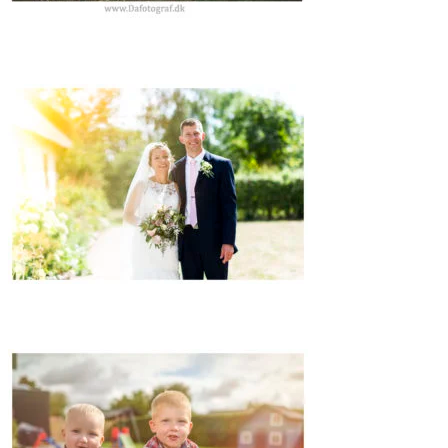
UDENDØRSBRYLLUP
BRYLLUP I BROBY KIRKE