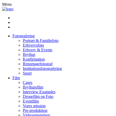
Menu
Fotografering
Portræt & Familiefoto
Erhvervsfoto
Erhverv & Events
Bryllup
Konfirmation
Reportagefotograf
Institutionsfotografering
Sport
Film
Cases
Bryllupsfilm
Interview Examples
Dronefilm og Foto
Eventfilm
Vores mission
Pre-produktion
Videooptagelsen