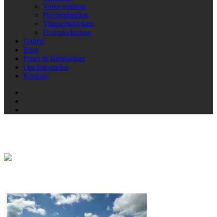
Vores mission
Pre-produktion
Videooptagelsen
Post-production
Galleri
Blog
Priser & Betingelser
Om fotografen
Kontakt
Portfolio
Sofie & Mathias