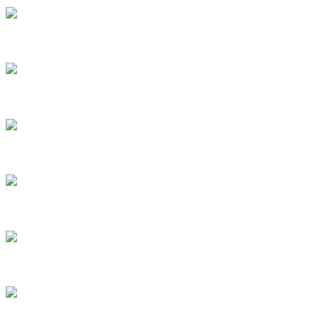
ERHVERVSFOTO
KONFIRMATION I STENLILLE
UNGE SØSKENDE
FORLOVELSESPORTRTÆT 1
KONFIRMATIONER