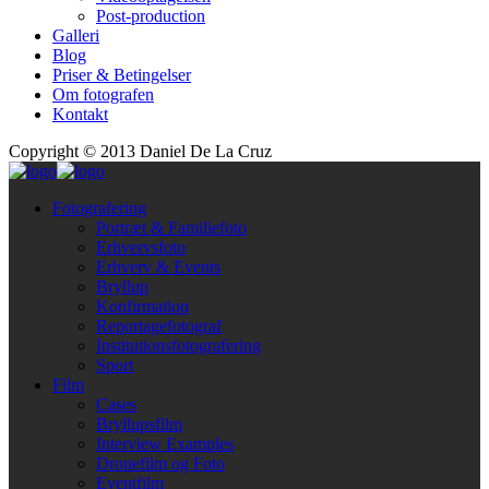
Post-production
Galleri
Blog
Priser & Betingelser
Om fotografen
Kontakt
Copyright © 2013 Daniel De La Cruz
Fotografering
Portræt & Familiefoto
Erhvervsfoto
Erhverv & Events
Bryllup
Konfirmation
Reportagefotograf
Institutionsfotografering
Sport
Film
Cases
Bryllupsfilm
Interview Examples
Dronefilm og Foto
Eventfilm