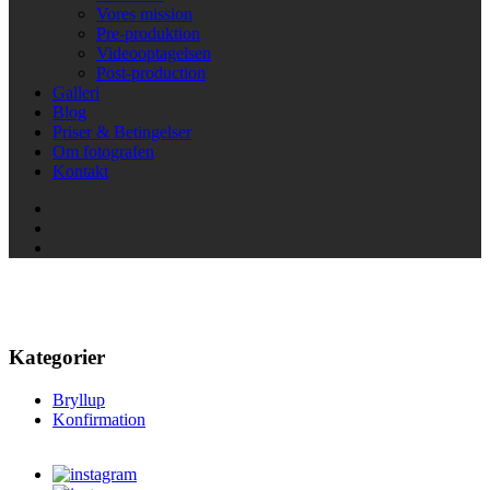
Vores mission
Pre-produktion
Videooptagelsen
Post-production
Galleri
Blog
Priser & Betingelser
Om fotografen
Kontakt
Sjælland
Kategorier
Bryllup
Konfirmation