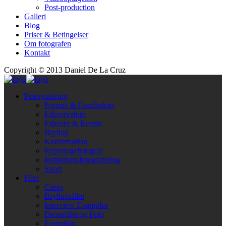
Post-production
Galleri
Blog
Priser & Betingelser
Om fotografen
Kontakt
Copyright © 2013 Daniel De La Cruz
Fotografering
Portræt & Familiefoto
Erhvervsfoto
Erhverv & Events
Bryllup
Konfirmation
Reportagefotograf
Institutionsfotografering
Sport
Film
Cases
Bryllupsfilm
Interview Examples
Dronefilm og Foto
Eventfilm