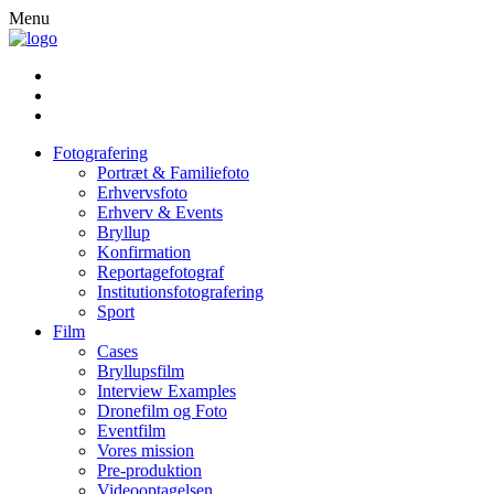
Menu
Fotografering
Portræt & Familiefoto
Erhvervsfoto
Erhverv & Events
Bryllup
Konfirmation
Reportagefotograf
Institutionsfotografering
Sport
Film
Cases
Bryllupsfilm
Interview Examples
Dronefilm og Foto
Eventfilm
Vores mission
Pre-produktion
Videooptagelsen