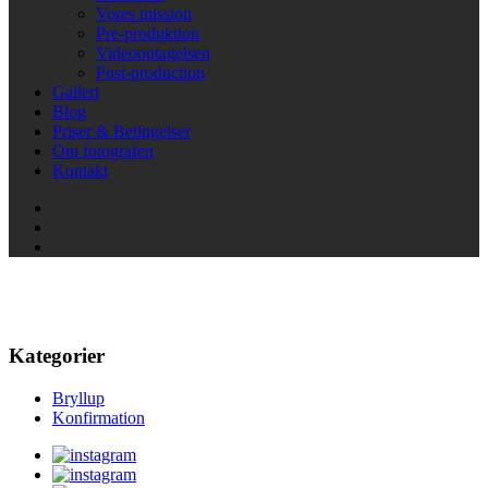
Vores mission
Pre-produktion
Videooptagelsen
Post-production
Galleri
Blog
Priser & Betingelser
Om fotografen
Kontakt
Film
Kategorier
Bryllup
Konfirmation