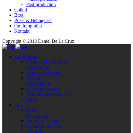
Post-production
Galleri
Blog
Priser & Betingelser
Om fotografen
Kontakt
Copyright © 2013 Daniel De La Cruz
Fotografering
Portræt & Familiefoto
Erhvervsfoto
Erhverv & Events
Bryllup
Konfirmation
Reportagefotograf
Institutionsfotografering
Sport
Film
Cases
Bryllupsfilm
Interview Examples
Dronefilm og Foto
Eventfilm