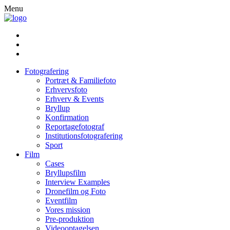
Menu
Fotografering
Portræt & Familiefoto
Erhvervsfoto
Erhverv & Events
Bryllup
Konfirmation
Reportagefotograf
Institutionsfotografering
Sport
Film
Cases
Bryllupsfilm
Interview Examples
Dronefilm og Foto
Eventfilm
Vores mission
Pre-produktion
Videooptagelsen