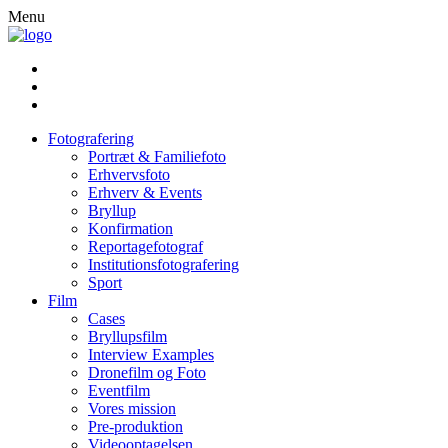
Menu
Fotografering
Portræt & Familiefoto
Erhvervsfoto
Erhverv & Events
Bryllup
Konfirmation
Reportagefotograf
Institutionsfotografering
Sport
Film
Cases
Bryllupsfilm
Interview Examples
Dronefilm og Foto
Eventfilm
Vores mission
Pre-produktion
Videooptagelsen