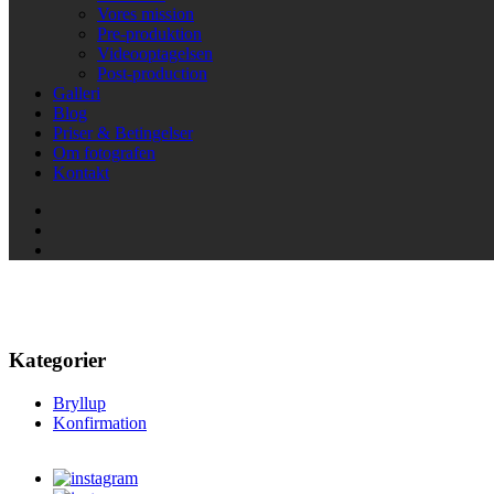
Vores mission
Pre-produktion
Videooptagelsen
Post-production
Galleri
Blog
Priser & Betingelser
Om fotografen
Kontakt
Erhverv & Events
Kategorier
Bryllup
Konfirmation