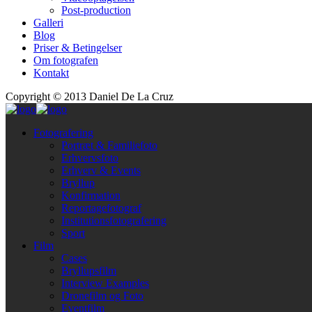
Post-production
Galleri
Blog
Priser & Betingelser
Om fotografen
Kontakt
Copyright © 2013 Daniel De La Cruz
Fotografering
Portræt & Familiefoto
Erhvervsfoto
Erhverv & Events
Bryllup
Konfirmation
Reportagefotograf
Institutionsfotografering
Sport
Film
Cases
Bryllupsfilm
Interview Examples
Dronefilm og Foto
Eventfilm