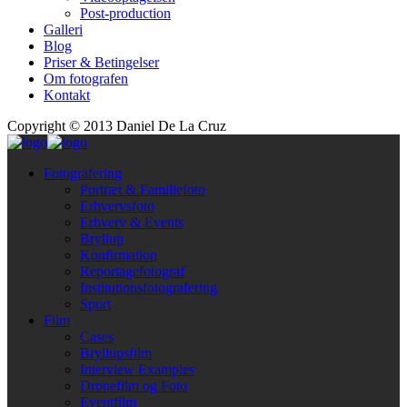
Post-production
Galleri
Blog
Priser & Betingelser
Om fotografen
Kontakt
Copyright © 2013 Daniel De La Cruz
Fotografering
Portræt & Familiefoto
Erhvervsfoto
Erhverv & Events
Bryllup
Konfirmation
Reportagefotograf
Institutionsfotografering
Sport
Film
Cases
Bryllupsfilm
Interview Examples
Dronefilm og Foto
Eventfilm