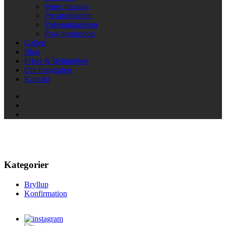
Vores mission
Pre-produktion
Videooptagelsen
Post-production
Galleri
Blog
Priser & Betingelser
Om fotografen
Kontakt
Dafotograf Erhverv og Event
Kategorier
Bryllup
Konfirmation