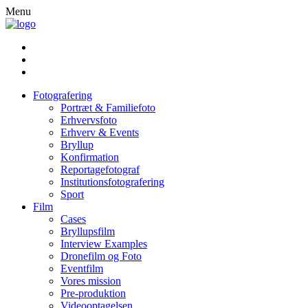
Menu
Fotografering
Portræt & Familiefoto
Erhvervsfoto
Erhverv & Events
Bryllup
Konfirmation
Reportagefotograf
Institutionsfotografering
Sport
Film
Cases
Bryllupsfilm
Interview Examples
Dronefilm og Foto
Eventfilm
Vores mission
Pre-produktion
Videooptagelsen