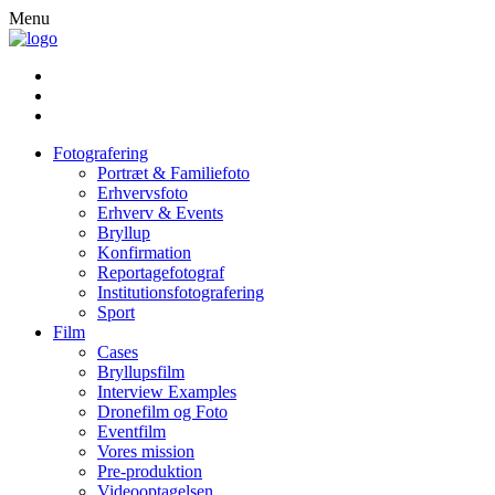
Menu
Fotografering
Portræt & Familiefoto
Erhvervsfoto
Erhverv & Events
Bryllup
Konfirmation
Reportagefotograf
Institutionsfotografering
Sport
Film
Cases
Bryllupsfilm
Interview Examples
Dronefilm og Foto
Eventfilm
Vores mission
Pre-produktion
Videooptagelsen