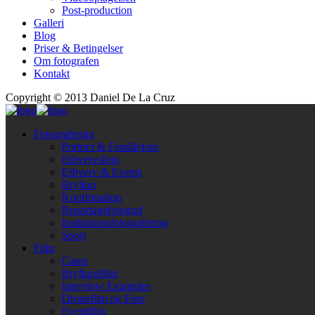
Post-production
Galleri
Blog
Priser & Betingelser
Om fotografen
Kontakt
Copyright © 2013 Daniel De La Cruz
Fotografering
Portræt & Familiefoto
Erhvervsfoto
Erhverv & Events
Bryllup
Konfirmation
Reportagefotograf
Institutionsfotografering
Sport
Film
Cases
Bryllupsfilm
Interview Examples
Dronefilm og Foto
Eventfilm