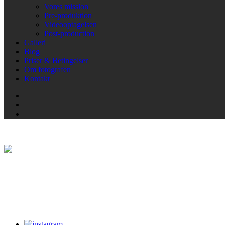
Vores mission
Pre-produktion
Videooptagelsen
Post-production
Galleri
Blog
Priser & Betingelser
Om fotografen
Kontakt
Warning
: Trying to access array offset on false in
/var/www/dafotog
Jane Doe III
Lorem ipsum dolor sit amet, consectetur adipiscing elit. Suspendisse 
Proofing Galleries