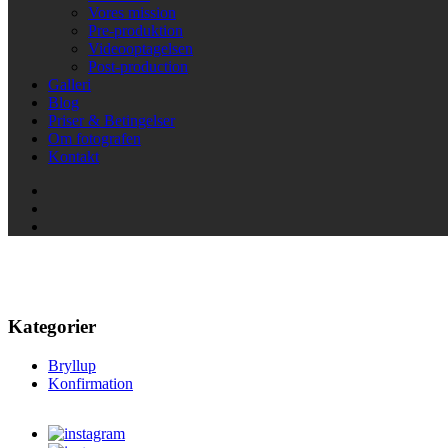
Vores mission
Pre-produktion
Videooptagelsen
Post-production
Galleri
Blog
Priser & Betingelser
Om fotografen
Kontakt
Konfirmation
Kategorier
Bryllup
Konfirmation