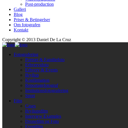
Post-production
Galleri
Blog
Priser & Betingelser
Om fotografen
Kontakt
Copyright © 2013 Daniel De La Cruz
Fotografering
Portræt & Familiefoto
Erhvervsfoto
Erhverv & Events
Bryllup
Konfirmation
Reportagefotograf
Institutionsfotografering
Sport
Film
Cases
Bryllupsfilm
Interview Examples
Dronefilm og Foto
Eventfilm