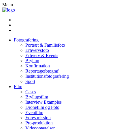
Menu
Fotografering
Portræt & Familiefoto
Erhvervsfoto
Erhverv & Events
Bryllup
Konfirmation
Reportagefotograf
Institutionsfotografering
Sport
Film
Cases
Bryllupsfilm
Interview Examples
Dronefilm og Foto
Eventfilm
Vores mission
Pre-produktion
Videooptagelsen